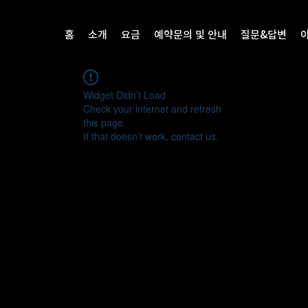
홈
소개
요금
예약문의 및 안내
질문&답변
Widget Didn’t Load
Check your internet and refresh
this page.
If that doesn’t work, contact us.