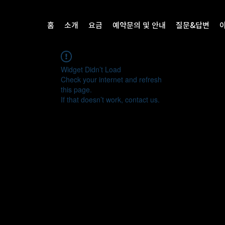
홈
소개
요금
예약문의 및 안내
질문&답변
Widget Didn’t Load
Check your internet and refresh
this page.
If that doesn’t work, contact us.