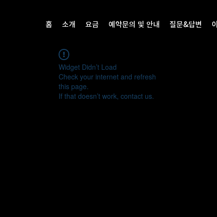
홈
소개
요금
예약문의 및 안내
질문&답변
Widget Didn’t Load
Check your internet and refresh
this page.
If that doesn’t work, contact us.