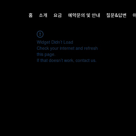
홈
소개
요금
예약문의 및 안내
질문&답변
Widget Didn’t Load
Check your internet and refresh
this page.
If that doesn’t work, contact us.