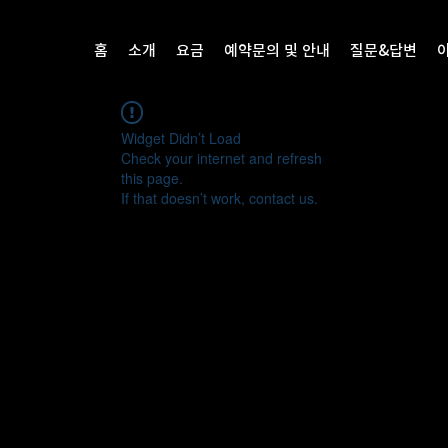
홈
소개
요금
예약문의 및 안내
질문&답변
Widget Didn’t Load
Check your internet and refresh
this page.
If that doesn’t work, contact us.