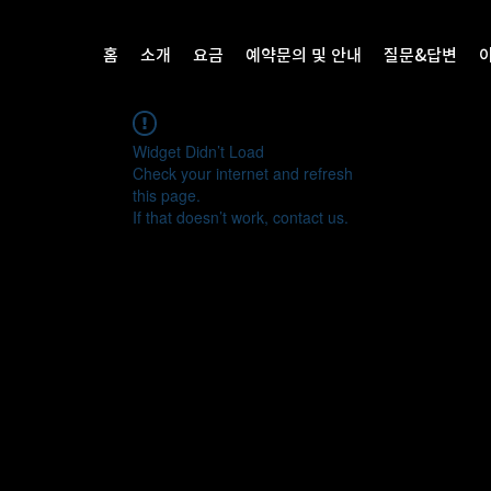
홈
소개
요금
예약문의 및 안내
질문&답변
Widget Didn’t Load
Check your internet and refresh
this page.
If that doesn’t work, contact us.