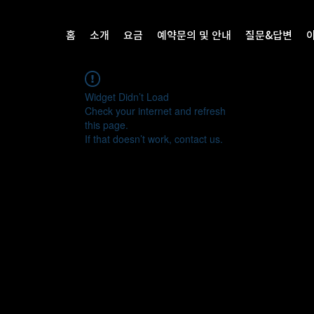
홈
소개
요금
예약문의 및 안내
질문&답변
Widget Didn’t Load
Check your internet and refresh
this page.
If that doesn’t work, contact us.