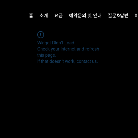
홈
소개
요금
예약문의 및 안내
질문&답변
Widget Didn’t Load
Check your internet and refresh
this page.
If that doesn’t work, contact us.