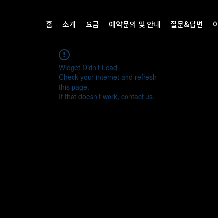
홈
소개
요금
예약문의 및 안내
질문&답변
Widget Didn’t Load
Check your internet and refresh
this page.
If that doesn’t work, contact us.