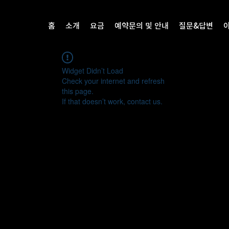
홈
소개
요금
예약문의 및 안내
질문&답변
Widget Didn’t Load
Check your internet and refresh
this page.
If that doesn’t work, contact us.