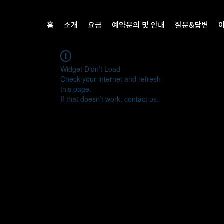
홈
소개
요금
예약문의 및 안내
질문&답변
Widget Didn’t Load
Check your internet and refresh
this page.
If that doesn’t work, contact us.