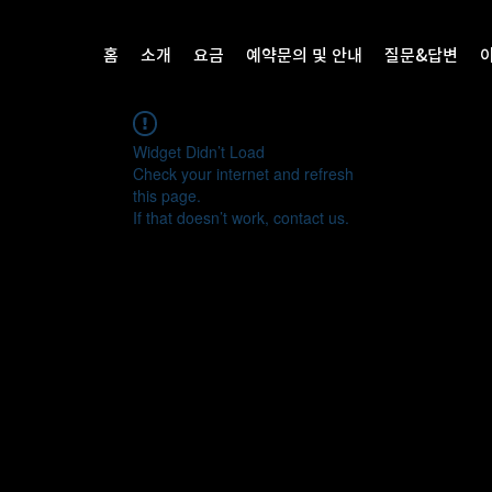
홈
소개
요금
예약문의 및 안내
질문&답변
Widget Didn’t Load
Check your internet and refresh
this page.
If that doesn’t work, contact us.