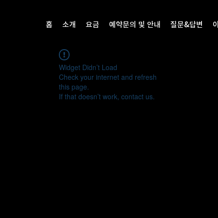
홈
소개
요금
예약문의 및 안내
질문&답변
Widget Didn’t Load
Check your internet and refresh
this page.
If that doesn’t work, contact us.