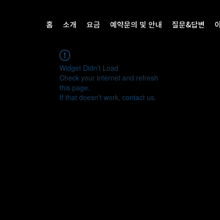
홈
소개
요금
예약문의 및 안내
질문&답변
Widget Didn’t Load
Check your internet and refresh
this page.
If that doesn’t work, contact us.