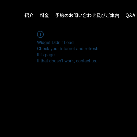
紹介
料金
予約のお問い合わせ及びご案内
Q&A
Widget Didn’t Load
Check your internet and refresh
this page.
If that doesn’t work, contact us.