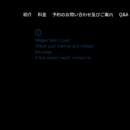
紹介
料金
予約のお問い合わせ及びご案内
Q&A
Widget Didn’t Load
Check your internet and refresh
this page.
If that doesn’t work, contact us.